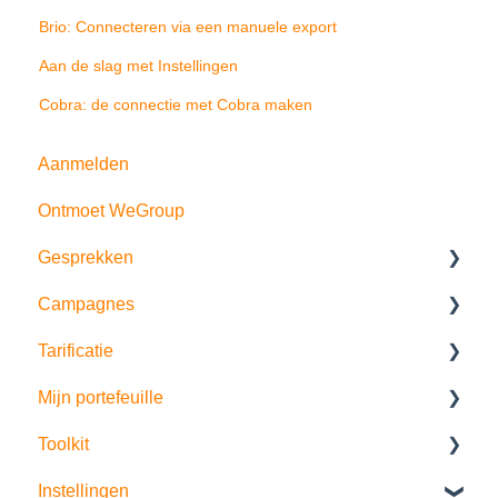
Brio: Connecteren via een manuele export
Aan de slag met Instellingen
Cobra: de connectie met Cobra maken
Aanmelden
Ontmoet WeGroup
Gesprekken
Campagnes
Verkoopgesprek
Tarificatie
Risico- en behoefte analyse
Prospectie
Mijn portefeuille
Bedrijfsscan
Klantopvolging
Extra specificaties
Toolkit
Historiek
Portefeuillegroei
Partijen
Instellingen
Offertes
Artificiële intelligentie