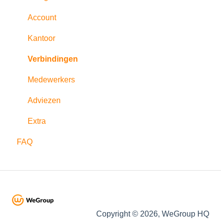
Adviesrapporten
Opzoekingen
Account
Documenten opstellen
Kantoor
Partners
Verbindingen
Medewerkers
Adviezen
Extra
FAQ
Copyright © 2026, WeGroup HQ