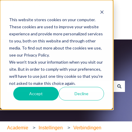
Nederlands
Submenu tonen voor vertalingen
This website stores cookies on your computer.
These cookies are used to improve your website
experience and provide more personalized services
to you, both on this website and through other
media. To find out more about the cookies we use,
see our Privacy Policy.
We won't track your information when you visit our
site. But in order to comply with your preferences,
WeGroup Academie
we'll have to use just one tiny cookie so that you're
not asked to make this choice again.
Accept
Decline
Er zijn geen suggesties want het zoekveld is leeg.
Academie
Instellingen
Verbindingen