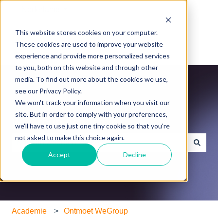
Nederlands
Submenu tonen voor vertalingen
This website stores cookies on your computer.
These cookies are used to improve your website
experience and provide more personalized services
to you, both on this website and through other
media. To find out more about the cookies we use,
see our Privacy Policy.
We won't track your information when you visit our
site. But in order to comply with your preferences,
WeGroup Academie
we'll have to use just one tiny cookie so that you're
not asked to make this choice again.
Accept
Decline
Er zijn geen suggesties want het zoekveld is leeg.
Academie
Ontmoet WeGroup