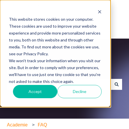
Nederlands
Submenu tonen voor vertalingen
This website stores cookies on your computer.
These cookies are used to improve your website
experience and provide more personalized services
to you, both on this website and through other
media. To find out more about the cookies we use,
see our Privacy Policy.
We won't track your information when you visit our
site. But in order to comply with your preferences,
WeGroup Academie
we'll have to use just one tiny cookie so that you're
not asked to make this choice again.
Accept
Decline
Er zijn geen suggesties want het zoekveld is leeg.
Academie
FAQ