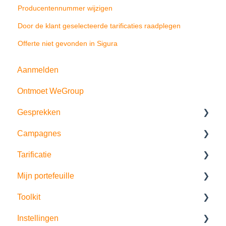
Producentennummer wijzigen
Door de klant geselecteerde tarificaties raadplegen
Offerte niet gevonden in Sigura
Aanmelden
Ontmoet WeGroup
Gesprekken
Campagnes
Verkoopgesprek
Tarificatie
Risico- en behoefte analyse
Prospectie
Mijn portefeuille
Bedrijfsscan
Klantopvolging
Extra specificaties
Toolkit
Historiek
Portefeuillegroei
Partijen
Instellingen
Offertes
Artificiële intelligentie