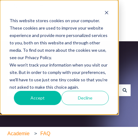
Nederlands
Submenu tonen voor vertalingen
This website stores cookies on your computer.
These cookies are used to improve your website
experience and provide more personalized services
to you, both on this website and through other
media. To find out more about the cookies we use,
see our Privacy Policy.
We won't track your information when you visit our
site. But in order to comply with your preferences,
WeGroup Academie
we'll have to use just one tiny cookie so that you're
not asked to make this choice again.
Accept
Decline
Er zijn geen suggesties want het zoekveld is leeg.
Academie
FAQ