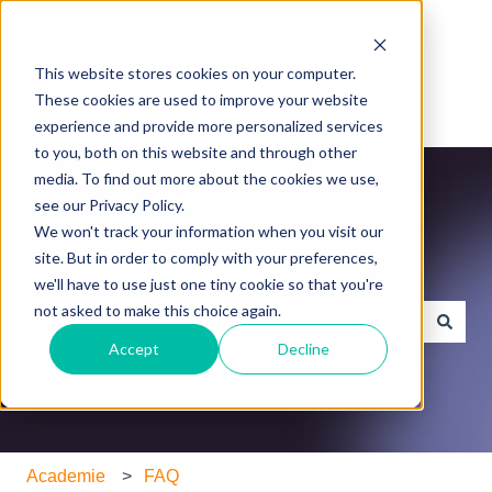
Nederlands
Submenu tonen voor vertalingen
This website stores cookies on your computer.
These cookies are used to improve your website
experience and provide more personalized services
to you, both on this website and through other
media. To find out more about the cookies we use,
see our Privacy Policy.
We won't track your information when you visit our
site. But in order to comply with your preferences,
WeGroup Academie
we'll have to use just one tiny cookie so that you're
not asked to make this choice again.
Accept
Decline
Er zijn geen suggesties want het zoekveld is leeg.
Academie
FAQ