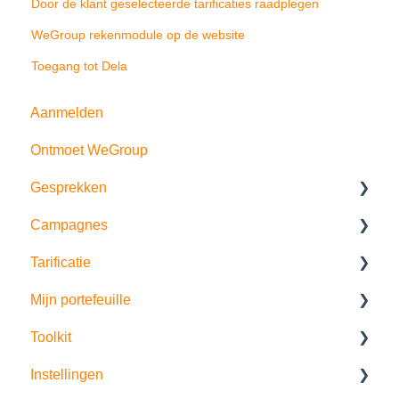
Door de klant geselecteerde tarificaties raadplegen
WeGroup rekenmodule op de website
Toegang tot Dela
Aanmelden
Ontmoet WeGroup
Gesprekken
Campagnes
Verkoopgesprek
Tarificatie
Risico- en behoefte analyse
Prospectie
Mijn portefeuille
Bedrijfsscan
Klantopvolging
Extra specificaties
Toolkit
Historiek
Portefeuillegroei
Partijen
Instellingen
Offertes
Artificiële intelligentie