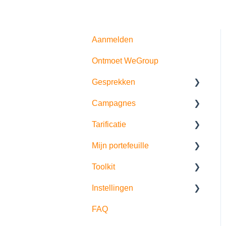
Aanmelden
Ontmoet WeGroup
Gesprekken
Campagnes
Verkoopgesprek
Tarificatie
Risico- en behoefte
Prospectie
analyse
Mijn portefeuille
Klantopvolging
Extra specificaties
Bedrijfsscan
Toolkit
Portefeuillegroei
Partijen
Historiek
Instellingen
Offertes
Artificiële intelligentie
FAQ
Adviesrapporten
Opzoekingen
Account