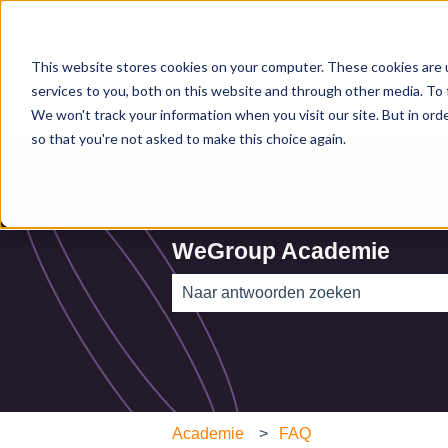
Nederlands
Submenu tonen voor vertalingen
This website stores cookies on your computer. These cookies are 
services to you, both on this website and through other media. To 
We won't track your information when you visit our site. But in orde
so that you're not asked to make this choice again.
WeGroup Academie
Er zijn geen suggesties want het zoe
Academie
FAQ